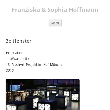
Franziska & Sophia Hoffmann
Zum
Menü
Inhalt
springen
Zeitfenster
Installation
in: »Wartezeit«
13. RischArt-Projekt im Hbf München
2015